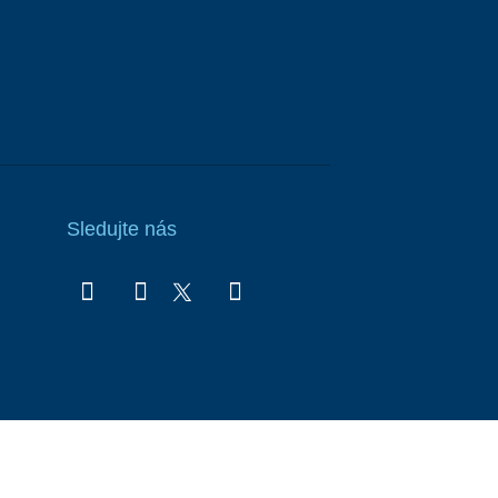
Sledujte nás
onný obsah
Nastavení cookies
Transparentnost
tálech Alma Career
Zásady ochrany soukromí
Podmínky používání