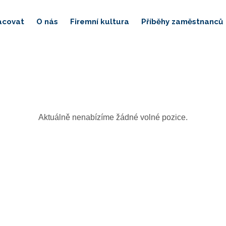
acovat
O nás
Firemní kultura
Příběhy zaměstnanců
Aktuálně nenabízíme žádné volné pozice.