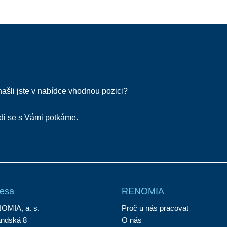
ašli jste v nabídce vhodnou pozici?
ádi se s Vámi potkáme.
esa
RENOMIA
OMIA, a. s.
Proč u nás pracovat
andská 8
O nás