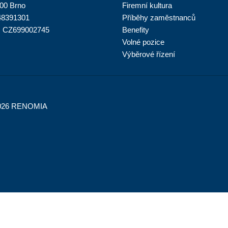
 00 Brno
Firemní kultura
 48391301
Příběhy zaměstnanců
: CZ699002745
Benefity
Volné pozice
Výběrové řízení
026 RENOMIA
Nahlásit nezák
Reklama na por